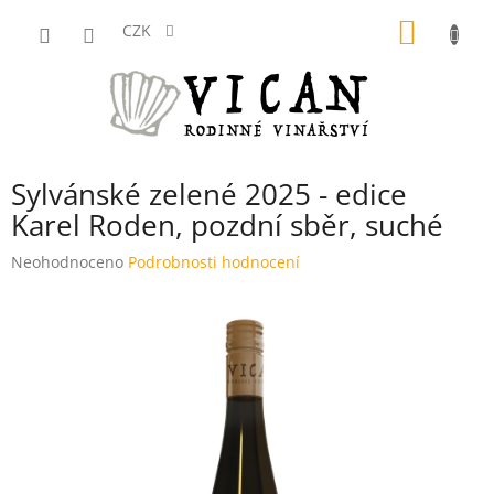
Přejít
NÁKUP
na
CZK
obsah
KOŠÍK
Sylvánské zelené 2025 - edice
Karel Roden, pozdní sběr, suché
Průměrné
Neohodnoceno
Podrobnosti hodnocení
hodnocení
produktu
je
0,0
z
5
hvězdiček.