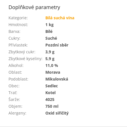
Doplňkové parametry
Kategorie
:
Bílá suchá vína
Hmotnost
:
1 kg
Barva
:
Bílé
Cukry
:
Suché
Přívlastek
:
Pozdní sběr
Zbytkový cukr
:
3,9 g
Zbytkové kyseliny
:
5,9 g
Alkohol
:
11,0 %
Oblast
:
Morava
Podoblast
:
Mikulovská
Obec
:
Sedlec
Trať
:
Kotel
Šarže
:
4025
Objem
:
750 ml
Alergeny
:
Oxid siřičitý