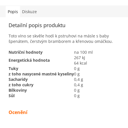
Popis
Diskuze
Detailní popis produktu
Toto víno se skvěle hodí k pstruhovi na másle s baby
špenátem, čerstvým bramborem a křenovou omáčkou.
Nutriční hodnoty
na 100 ml
267 kJ
Energetická hodnota
64 kcal
Tuky
0 g
z toho nasycené mastné kyseliny
0 g
Sacharidy
0,4 g
z toho cukry
0,4 g
Bílkoviny
0 g
Sůl
0 g
Ocenění