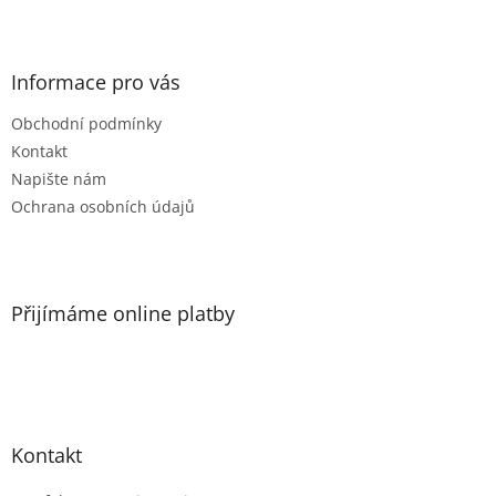
Z
á
p
a
Informace pro vás
t
Obchodní podmínky
í
Kontakt
Napište nám
Ochrana osobních údajů
Přijímáme online platby
Kontakt