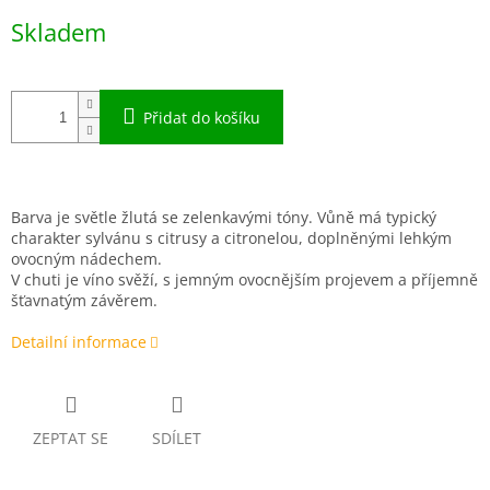
Měrná
Skladem
cena:
Přidat do košíku
Barva je světle žlutá se zelenkavými tóny. Vůně má typický
charakter sylvánu s citrusy a citronelou, doplněnými lehkým
ovocným nádechem.
V chuti je víno svěží, s jemným ovocnějším projevem a příjemně
šťavnatým závěrem.
Detailní informace
ZEPTAT SE
SDÍLET