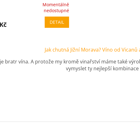
Momentálně
ěrné
nedostupné
cení
ktu
DETAIL
 Kč
O
v
Jak chutná Jižní Morava? Víno od Vicanů 
iček.
l
á
 je bratr vína. A protože my kromě vinařství máme také výrob
d
vymyslet ty nejlepší kombinace 
a
c
í
p
r
v
k
y
v
ý
p
i