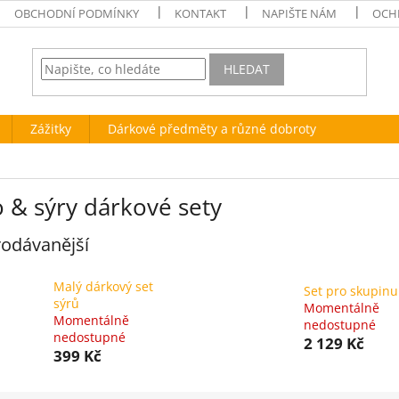
OBCHODNÍ PODMÍNKY
KONTAKT
NAPIŠTE NÁM
OCH
HLEDAT
Zážitky
Dárkové předměty a různé dobroty
 & sýry dárkové sety
odávanější
Malý dárkový set
Set pro skupinu
sýrů
Momentálně
Momentálně
nedostupné
nedostupné
2 129 Kč
399 Kč