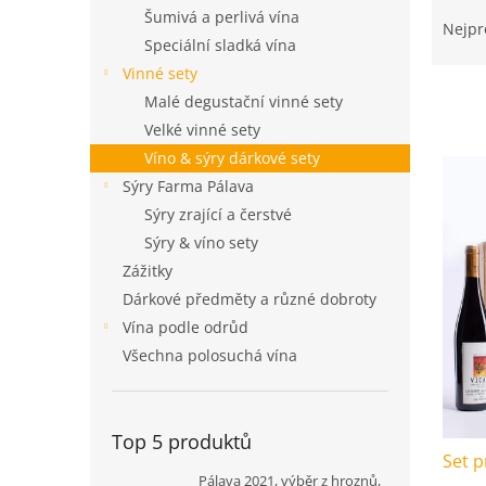
Ř
n
Šumivá a perlivá vína
a
e
Nejpr
Speciální sladká vína
z
l
e
Vinné sety
n
Malé degustační vinné sety
í
Velké vinné sety
p
V
Víno & sýry dárkové sety
r
ý
Sýry Farma Pálava
o
p
d
Sýry zrající a čerstvé
i
u
Sýry & víno sety
s
k
Zážitky
p
t
r
Dárkové předměty a různé dobroty
ů
o
Vína podle odrůd
d
Všechna polosuchá vína
u
k
t
ů
Top 5 produktů
Set p
Pálava 2021, výběr z hroznů,