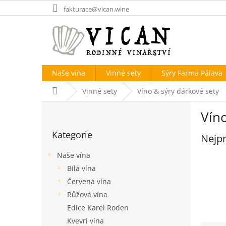
Přejít
fakturace@vican.wine
na
obsah
Naše vína
Vinné sety
Sýry Farma Pálava
Domů
Vinné sety
Víno & sýry dárkové sety
P
Víno
o
Přeskočit
s
Kategorie
kategorie
Nejpr
t
r
Naše vína
a
Bílá vína
n
Červená vína
n
í
Růžová vína
p
Edice Karel Roden
a
Kvevri vína