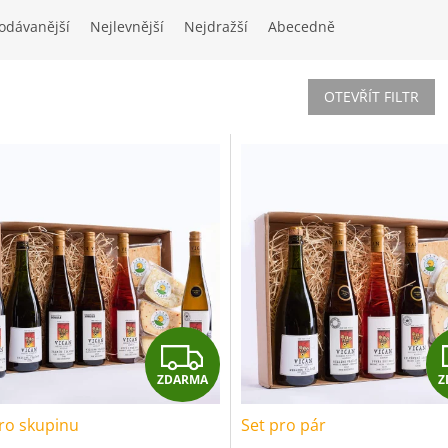
odávanější
Nejlevnější
Nejdražší
Abecedně
OTEVŘÍT FILTR
Z
ZDARMA
Z
D
ro skupinu
Set pro pár
A