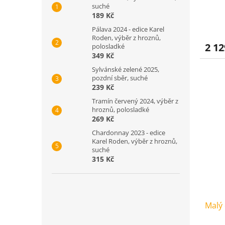
suché
189 Kč
Prům
Pálava 2024 - edice Karel
hodno
Roden, výběr z hroznů,
produ
2 12
polosladké
je
349 Kč
4,3
z
Sylvánské zelené 2025,
pozdní sběr, suché
5
239 Kč
hvězd
Tramín červený 2024, výběr z
hroznů, polosladké
269 Kč
Chardonnay 2023 - edice
Karel Roden, výběr z hroznů,
suché
315 Kč
Malý 