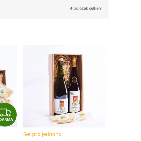
4
položek celkem
Z
DARMA
D
Set pro jednoho
A