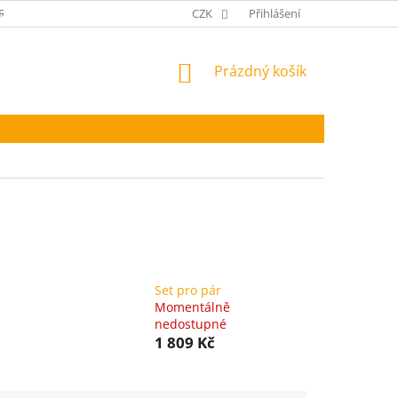
RANA OSOBNÍCH ÚDAJŮ
CZK
Přihlášení
NÁKUPNÍ
Prázdný košík
KOŠÍK
Set pro pár
Momentálně
nedostupné
1 809 Kč