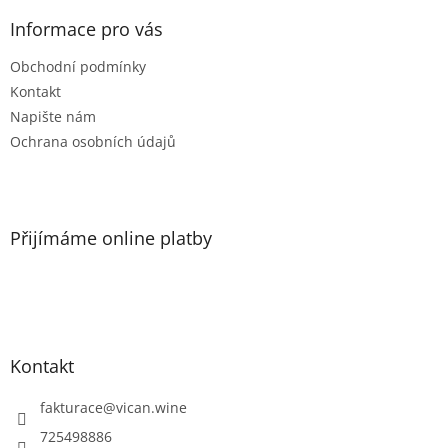
p
a
Informace pro vás
t
Obchodní podmínky
í
Kontakt
Napište nám
Ochrana osobních údajů
Přijímáme online platby
Kontakt
fakturace
@
vican.wine
725498886