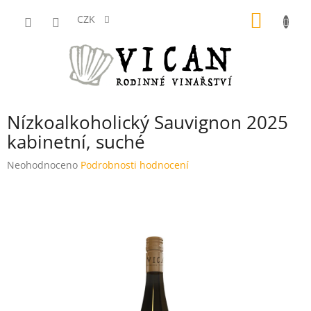
Přejít
NÁKUP
na
CZK
obsah
KOŠÍK
Nízkoalkoholický Sauvignon 2025
kabinetní, suché
Průměrné
Neohodnoceno
Podrobnosti hodnocení
hodnocení
produktu
je
0,0
z
5
hvězdiček.