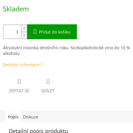
Měrná
Skladem
cena:
Přidat do košíku
Absolutní novinka letošního roku. Nízkoalkoholické víno do 10 %
alkoholu
Detailní informace
ZEPTAT SE
SDÍLET
Popis
Diskuze
Detailní popis produktu