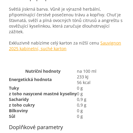
Světlá jiskrná barva. Vůně je výrazně herbální,
připomínající čerstvě posečenou trávu a kopřivy. Chuť je
šťavnatá, svěží a plná ovocných tónů citrusů a angreštu s
osvěžující kyselinkou, která zaručuje dlouhotrvající
zážitek.
Exkluzivně nabízíme celý karton za nižší cenu
Sauvignon
2025 kabinetní, suché karton
Nutriční hodnoty
na 100 ml
233 kJ
Energetická hodnota
56 kcal
Tuky
0 g
z toho nasycené mastné kyseliny
0 g
Sacharidy
0,9 g
z toho cukry
0,9 g
Bílkoviny
0 g
Sůl
0 g
Doplňkové parametry