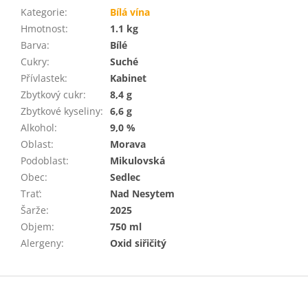
Kategorie
:
Bílá vína
Hmotnost
:
1.1 kg
Barva
:
Bílé
Cukry
:
Suché
Přívlastek
:
Kabinet
Zbytkový cukr
:
8,4 g
Zbytkové kyseliny
:
6,6 g
Alkohol
:
9,0 %
Oblast
:
Morava
Podoblast
:
Mikulovská
Obec
:
Sedlec
Trať
:
Nad Nesytem
Šarže
:
2025
Objem
:
750 ml
Alergeny
:
Oxid siřičitý
Z
á