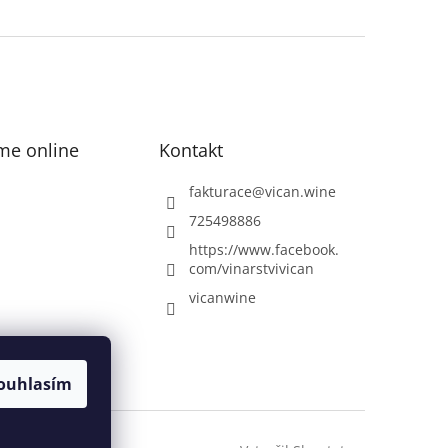
me online
Kontakt
fakturace
@
vican.wine
725498886
https://www.facebook.
com/vinarstvivican
vicanwine
ouhlasím