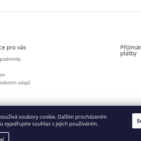
ce pro vás
Přijímá
platby
 podmínky
nám
sobních údajů
Farma Pálava
VICAN - rodinné vinařství
Vinná galerie
používá soubory cookie. Dalším procházením
S
 vyjadřujete souhlas s jejich používáním.
ní