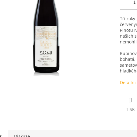
Tři roky
červeným
Pinotu N
našich s
nemohli 
Rubínov
bohatá,
sametov
hladkého
Detailní
TISK
s
Diskuze