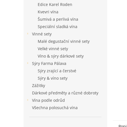
n
Edice Karel Roden
e
Kvevri vína
l
Šumivá a perlivá vína
Speciální sladká vína
Vinné sety
Malé degustační vinné sety
Velké vinné sety
Víno & sýry dárkové sety
Sýry Farma Pálava
Sýry zrající a čerstvé
Sýry & víno sety
Zážitky
Dárkové předměty a různé dobroty
Vína podle odrůd
Všechna polosuchá vína
Popi