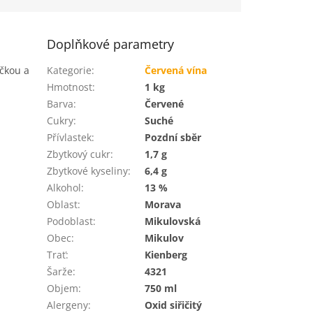
Doplňkové parametry
čkou a
Kategorie
:
Červená vína
Hmotnost
:
1 kg
Barva
:
Červené
Cukry
:
Suché
Přívlastek
:
Pozdní sběr
Zbytkový cukr
:
1,7 g
Zbytkové kyseliny
:
6,4 g
Alkohol
:
13 %
Oblast
:
Morava
Podoblast
:
Mikulovská
Obec
:
Mikulov
Trať
:
Kienberg
Šarže
:
4321
Objem
:
750 ml
Alergeny
:
Oxid siřičitý