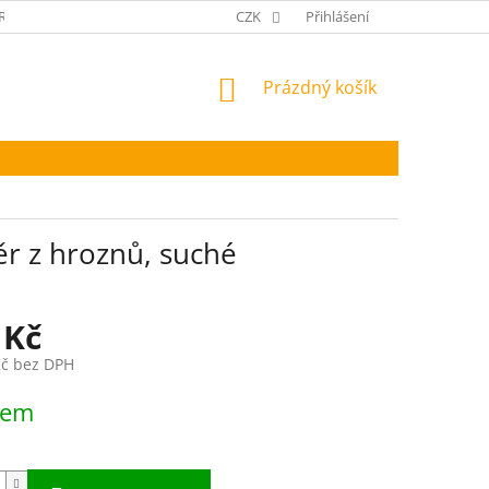
RANA OSOBNÍCH ÚDAJŮ
CZK
Přihlášení
NÁKUPNÍ
Prázdný košík
KOŠÍK
ěr z hroznů, suché
 Kč
Kč bez DPH
dem