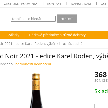
OBCHODNÍ PODMÍNKY
KONTAKT
NAPIŠTE NÁM
OCH
HLEDAT
Zážitky
Dárkové předměty a různé dobroty
oir 2021 - edice Karel Roden, výběr z hroznů, suché
t Noir 2021 - edice Karel Roden, výb
né
dnoceno
Podrobnosti hodnocení
ení
368
tu
304,13 
Měrná
Skla
cena:
ek.