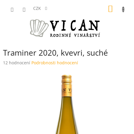
Přejít
NÁKUP
na
CZK
obsah
KOŠÍK
Traminer 2020, kvevri, suché
Průměrné
12 hodnocení
Podrobnosti hodnocení
hodnocení
produktu
je
3,8
z
5
hvězdiček.