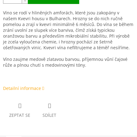
Víno se rodí v hliněných amforách, které jsou zakopány v
našem Kvevri housu v Bulharech. Hrozny se do nich ručně
pomelou a zrají v kvevri minimálně 6 měsíců. Do vína se během
zrání uvolní ze slupek více barviva, čímž získá typickou
oranžovou barvu a především mikrobiální stabilitu. Při výrobě
je zcela vyloučena chemie, i hrozny pochází ze šetrně
ošetřovaných vinic. Kvevri vína nefiltrujeme a téměř nesíříme.
Víno zaujme medově zlatavou barvou, příjemnou vůní čajové
růže a plnou chutí s medovinovými tóny.
Detailní informace
ZEPTAT SE
SDÍLET