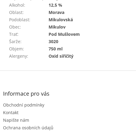
Alkohol
:
12,5 %
Oblast
:
Morava
Podoblast
:
Mikulovská
Obec
:
Mikulov
Trať
:
Pod Mušlovem
Šarže
:
3020
Objem
:
750 ml
Alergeny
:
Oxid siřičitý
Z
á
p
a
Informace pro vás
t
Obchodní podmínky
í
Kontakt
Napište nám
Ochrana osobních údajů