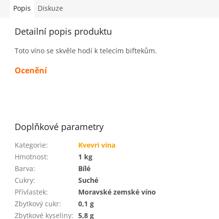
Popis
Diskuze
Detailní popis produktu
Toto víno se skvěle hodí k telecím biftekům.
Ocenění
Doplňkové parametry
Kategorie
:
Kvevri vína
Hmotnost
:
1 kg
Barva
:
Bílé
Cukry
:
Suché
Přívlastek
:
Moravské zemské víno
Zbytkový cukr
:
0,1 g
Zbytkové kyseliny
:
5,8 g