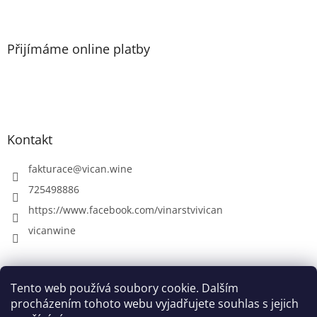
Přijímáme online platby
Kontakt
fakturace
@
vican.wine
725498886
https://www.facebook.com/vinarstvivican
vicanwine
Farma Pálava
VICAN - rodinné vinařství
Vinná galerie
Tento web používá soubory cookie. Dalším
procházením tohoto webu vyjadřujete souhlas s jejich