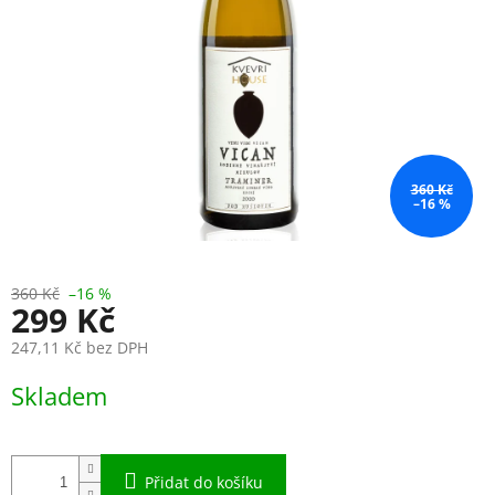
360 Kč
–16 %
360 Kč
–16 %
299 Kč
247,11 Kč bez DPH
Měrná
Skladem
cena:
Přidat do košíku