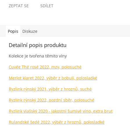
ZEPTAT SE
SDÍLET
Popis
Diskuze
Detailní popis produktu
Kolekce je tvořena těmito víny
Cuvée Thé rosé 2022, mzv, polosuché
Merlot klaret 2022, výběr z bobulí, polosladké
Ryzlink rýnský 2021, výběr z hroznů, suché
Ryzlink rýnský 2022, pozdní sběr, polosuché
Ryzlink vlašský 2020 - jakostní šumivé víno, extra brut
Rulandské šedé 2022, výběr z hroznů, polosladké