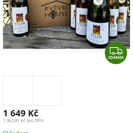
Z
ZDARMA
D
A
R
M
A
1 649 Kč
1 362,81 Kč bez DPH
Měrná