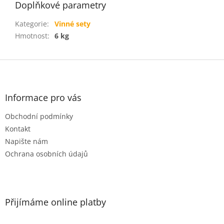
Doplňkové parametry
Kategorie
:
Vinné sety
Hmotnost
:
6 kg
Z
á
p
a
Informace pro vás
t
Obchodní podmínky
í
Kontakt
Napište nám
Ochrana osobních údajů
Přijímáme online platby