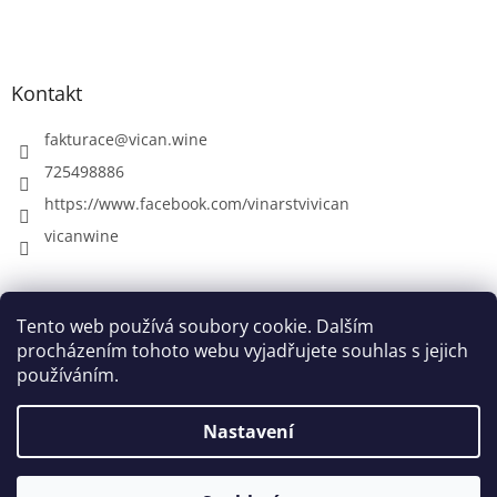
Kontakt
fakturace
@
vican.wine
725498886
https://www.facebook.com/vinarstvivican
vicanwine
Farma Pálava
VICAN - rodinné vinařství
Vinná galerie
Tento web používá soubory cookie. Dalším
procházením tohoto webu vyjadřujete souhlas s jejich
používáním.
Vytvořil Shoptet
Nastavení
Copyright 2026
VICAN - rodinné vinařství
. Všechna práva