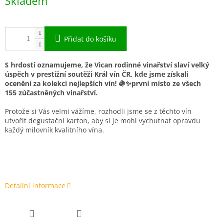
Skladem
cena:
Přidat do košíku
S hrdostí oznamujeme, že
Vican rodinné vinařství
slaví velký
úspěch v prestižní soutěži
Král vín ČR
, kde jsme získali
ocenění za
kolekci nejlepších vín
!
🍇✨
první místo ze všech
155 zúčastněných vinařství.
Protože si Vás velmi vážíme, rozhodli jsme se z těchto vín
utvořit degustační karton, aby si je mohl vychutnat opravdu
každý milovník kvalitního vína.
Detailní informace