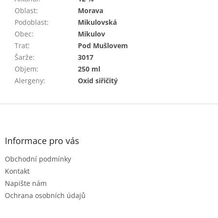
Oblast
:
Morava
Podoblast
:
Mikulovská
Obec
:
Mikulov
Trať
:
Pod Mušlovem
Šarže
:
3017
Objem
:
250 ml
Alergeny
:
Oxid siřičitý
Z
á
p
a
Informace pro vás
t
Obchodní podmínky
í
Kontakt
Napište nám
Ochrana osobních údajů