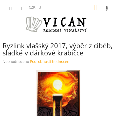
Přejít
NÁKUP
na
CZK
obsah
KOŠÍK
Ryzlink vlašský 2017, výběr z cibéb,
sladké v dárkové krabičce
Průměrné
Neohodnoceno
Podrobnosti hodnocení
hodnocení
produktu
je
0,0
z
5
hvězdiček.