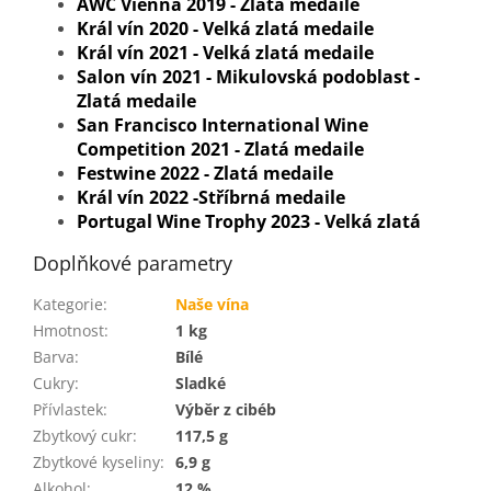
AWC Vienna 2019 - Zlatá medaile
Král vín 2020 - Velká zlatá medaile
Král vín 2021 - Velká zlatá medaile
Salon vín 2021 - Mikulovská podoblast -
Zlatá medaile
San Francisco International Wine
Competition 2021 - Zlatá medaile
Festwine 2022 - Zlatá medaile
Král vín 2022 -Stříbrná medaile
Portugal Wine Trophy 2023 - Velká zlatá
Doplňkové parametry
Kategorie
:
Naše vína
Hmotnost
:
1 kg
Barva
:
Bílé
Cukry
:
Sladké
Přívlastek
:
Výběr z cibéb
Zbytkový cukr
:
117,5 g
Zbytkové kyseliny
:
6,9 g
Alkohol
:
12 %