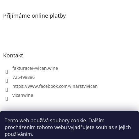
Přijímáme online platby
Kontakt
fakturace
@
vican.wine
725498886
https://www.facebook.com/vinarstvivican
vicanwine
Farma Pálava
VICAN - rodinné vinařství
Vinná galerie
Tento web používá soubory cookie. Dalším
procházením tohoto webu vyjadřujete souhlas s jejich
používáním.