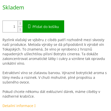
Měrná
Skladem
cena:
Přidat do košíku
Ryzlink vlašský ve výběru z cibéb patří rozhodně mezi skvosty
naší produkce. Metoda výroby se dá připodobnit k výrobě vín
Tokajských. To znamená, že víno je vyrobeno z hroznů
napadených ušlechtilou plísní Botrytis cinerea. Ta dokáže
zakoncentrovat aromatické látky i cukry a vznikne tak opravdu
unikátní víno.
Extraktivní víno se zlatavou barvou. Výrazné botrytické aroma s
tóny medu a rozinek. V chuti mohutné, plné propolisu a
sušeného ovoce.
Pokud chcete někomu dát exkluzivní dárek, máme cibéby v
nádherné krabičce.
Detailní informace