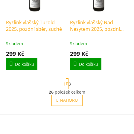
o
d
u
k
Ryzlink vlašský Turold
Ryzlink vlašský Nad
t
2025, pozdní sběr, suché
Nesytem 2025, pozdní
ů
sběr, suché
Skladem
Skladem
299 Kč
299 Kč
Do košíku
Do košíku
S
1
3
t
r
26
položek celkem
O
á
v
NAHORU
n
l
k
o
á
v
Z
d
á
a
á
n
c
p
í