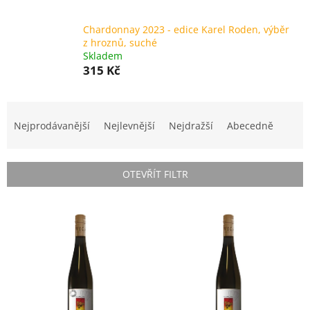
Chardonnay 2023 - edice Karel Roden, výběr
z hroznů, suché
Skladem
315 Kč
Ř
a
Nejprodávanější
Nejlevnější
Nejdražší
Abecedně
z
e
n
OTEVŘÍT FILTR
í
p
V
r
ý
o
p
d
i
u
s
k
p
t
r
ů