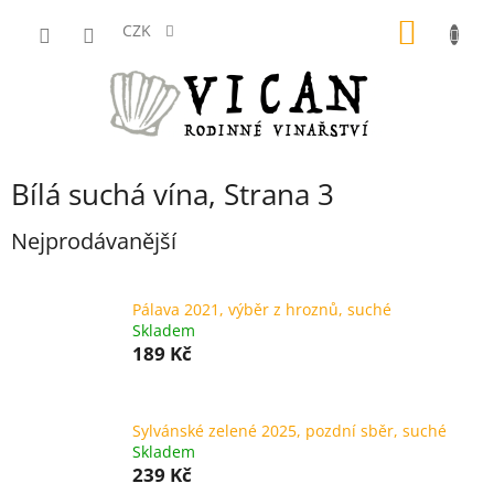
Přejít
NÁKUP
na
CZK
obsah
KOŠÍK
Bílá suchá vína
, Strana 3
Nejprodávanější
Pálava 2021, výběr z hroznů, suché
Skladem
189 Kč
Sylvánské zelené 2025, pozdní sběr, suché
Skladem
239 Kč