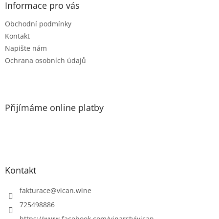
í
a
Informace pro vás
p
t
r
Obchodní podmínky
í
v
Kontakt
k
y
Napište nám
v
Ochrana osobních údajů
ý
p
i
s
u
Přijímáme online platby
Kontakt
fakturace
@
vican.wine
725498886
https://www.facebook.com/vinarstvivican