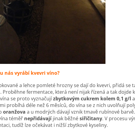
 u nás vyrábí kvevri víno?
kované a lehce pomleté hrozny se dají do kvevri, přidá se t
. Proběhne fermentace, která není nijak řízená a tak dojde 
 vína se proto vyznačují
zbytkovým cukrem kolem 0,1 g/l
a
mi probíhá déle než 6 měsíců, do vína se z nich uvolňují pol
do
oranžova
a u modrých dávají vznik tmavě rubínové barvě.
vína téměř
nepřidávají
jinak běžné
siřičitany
. V procesu vý
taci, tudíž lze očekávat i nižší zbytkové kyseliny.