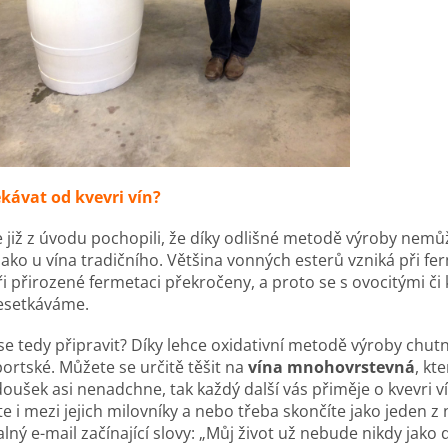
kávat od kvevri vín?
te již z úvodu pochopili, že díky odlišné metodě výroby nemů
jako u vína tradičního. Většina vonných esterů vzniká při fer
ři přirozené fermetaci překročeny, a proto se s ovocitými či
esetkáváme.
se tedy připravit? Díky lehce oxidativní metodě výroby chutn
ortské. Můžete se určitě těšit na
vína mnohovrstevná
, kt
doušek asi nenadchne, tak každý další vás přiměje o kvevri
te i mezi jejich milovníky a nebo třeba skončíte jako jeden z
lný e-mail začínající slovy: „Můj život už nebude nikdy jako 