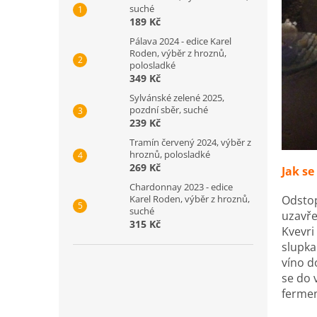
suché
189 Kč
Pálava 2024 - edice Karel
Roden, výběr z hroznů,
polosladké
349 Kč
Sylvánské zelené 2025,
pozdní sběr, suché
239 Kč
Tramín červený 2024, výběr z
hroznů, polosladké
269 Kč
Jak se
Chardonnay 2023 - edice
Karel Roden, výběr z hroznů,
Odstop
suché
uzavře
315 Kč
Kvevri
slupka
víno 
se do 
fermen