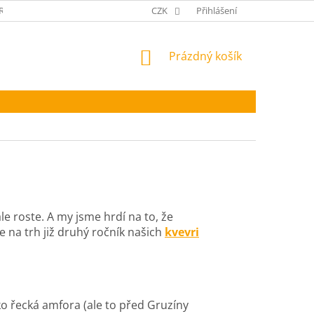
RANA OSOBNÍCH ÚDAJŮ
CZK
Přihlášení
NÁKUPNÍ
Prázdný košík
KOŠÍK
e roste. A my jsme hrdí na to, že
e na trh již druhý ročník našich
kvevri
ko řecká amfora (ale to před Gruzíny