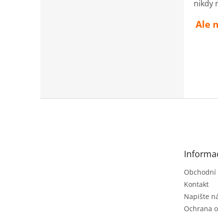
nikdy 
Ale 
Z
á
p
a
t
Informa
í
Obchodní
Kontakt
Napište 
Ochrana o