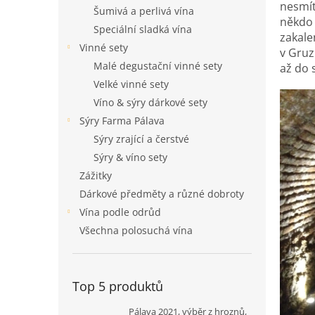
n
nesmít
Šumivá a perlivá vína
e
někdo 
Speciální sladká vína
l
zakale
Vinné sety
v Gruz
Malé degustační vinné sety
až do 
Velké vinné sety
Víno & sýry dárkové sety
Sýry Farma Pálava
Sýry zrající a čerstvé
Sýry & víno sety
Zážitky
Dárkové předměty a různé dobroty
Vína podle odrůd
Všechna polosuchá vína
Top 5 produktů
Pálava 2021, výběr z hroznů,