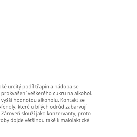
aké určitý podíl třapin a nádoba se
k prokvašení veškerého cukru na alkohol.
 vyšší hodnotou alkoholu. Kontakt se
yfenoly, které u bílých odrůd zabarvují
 Zároveň slouží jako konzervanty, proto
roby dojde většinou také k malolaktické