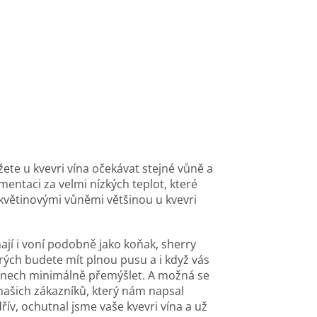
žete u kvevri vína očekávat stejné vůně a
mentaci za velmi nízkých teplot, které
 květinovými vůněmi většinou u kvevri
ají i voní podobně jako koňak, sherry
erých budete mít plnou pusu a i když vás
 vínech minimálně přemýšlet. A možná se
 našich zákazníků, který nám napsal
dřív, ochutnal jsme vaše kvevri vína a už