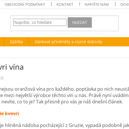
OBCHODNÍ PODMÍNKY
KONTAKT
NAPIŠTE NÁM
OCH
HLEDAT
Zážitky
Dárkové předměty a různé dobroty
ri vína
18
 nejsou oranžová vína pro každého, poptávka po nich neustál
e mezi největší výrobce těchto vín u nás. Právě nyní uvádím
e nevíte, co to je? Tak přesně pro vás je náš dnešní článek.
ie kvevri
 je hliněná nádoba pocházející z Gruzie, vypadá podobně ja