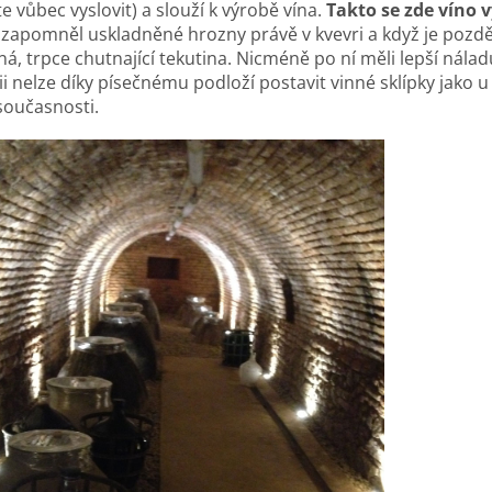
e vůbec vyslovit) a slouží k výrobě vína.
Takto se zde víno vy
zapomněl uskladněné hrozny právě v kvevri a když je později 
ná, trpce chutnající tekutina. Nicméně po ní měli lepší nálad
ii nelze díky písečnému podloží postavit vinné sklípky jako 
současnosti.