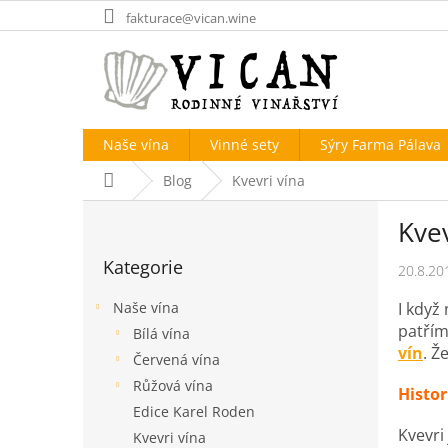
Přejít
fakturace@vican.wine
na
obsah
Naše vína
Vinné sety
Sýry Farma Pálava
Domů
Blog
Kvevri vína
P
Kvev
o
Přeskočit
s
Kategorie
kategorie
20.8.20
t
r
I když
Naše vína
a
patřím
Bílá vína
n
vín
. Ž
Červená vína
n
í
Růžová vína
Histor
p
Edice Karel Roden
a
Kvevri
Kvevri vína