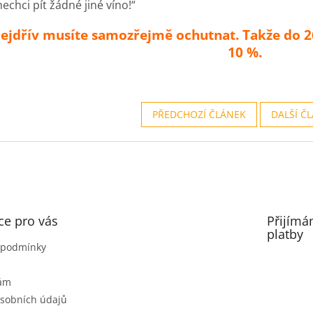
nechci pít žádné jiné víno!“
nejdřív musíte samozřejmě ochutnat. Takže do 26
10 %.
PŘEDCHOZÍ ČLÁNEK
DALŠÍ Č
ce pro vás
Přijímá
platby
 podmínky
nám
sobních údajů