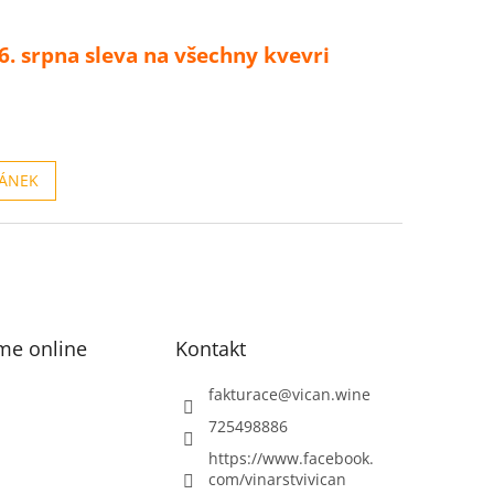
. srpna sleva na všechny kvevri
LÁNEK
me online
Kontakt
fakturace
@
vican.wine
725498886
https://www.facebook.
com/vinarstvivican