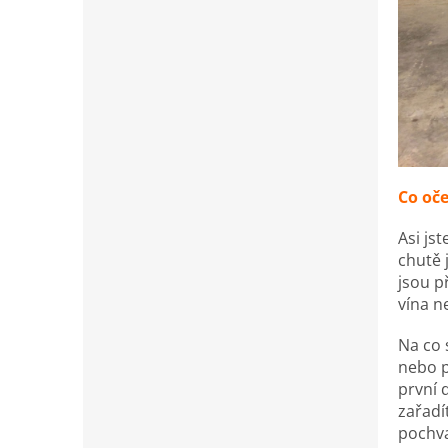
Co oče
Asi js
chutě 
jsou p
vína n
Na co 
nebo p
první 
zařadí
pochva