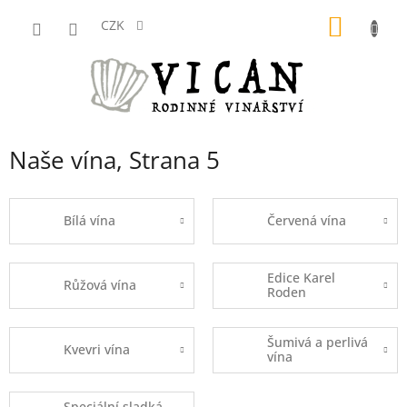
Přejít
NÁKUP
na
CZK
obsah
KOŠÍK
Naše vína
, Strana 5
Bílá vína
Červená vína
Edice Karel
Růžová vína
Roden
Šumivá a perlivá
Kvevri vína
vína
Speciální sladká