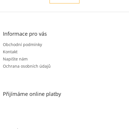
l
k
o
á
v
Z
d
á
a
á
n
c
p
í
í
a
Informace pro vás
p
t
r
Obchodní podmínky
í
v
Kontakt
k
y
Napište nám
v
Ochrana osobních údajů
ý
p
i
s
u
Přijímáme online platby