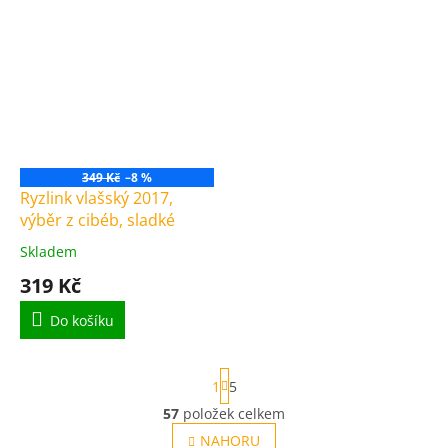
349 Kč
–8 %
Ryzlink vlašský 2017,
výběr z cibéb, sladké
Skladem
Průměrné
hodnocení
319 Kč
produktu
je
Do košíku
4,0
z
5
S
1
5
hvězdiček.
t
r
57
položek celkem
O
á
v
NAHORU
n