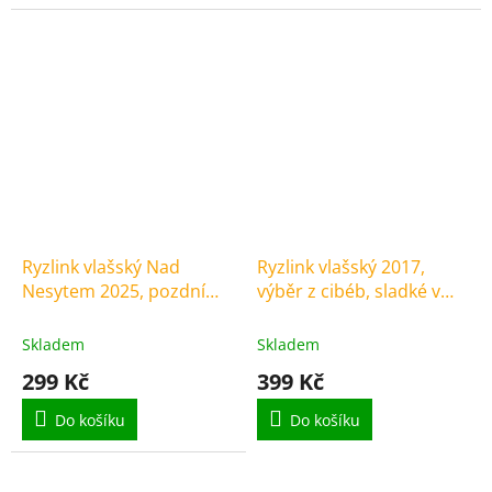
Ryzlink vlašský Nad
Ryzlink vlašský 2017,
Nesytem 2025, pozdní
výběr z cibéb, sladké v
sběr, suché
dárkové krabičce
Skladem
Skladem
299 Kč
399 Kč
Do košíku
Do košíku